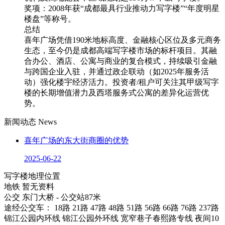
奖项：2008年获“成都最具行业推动力写字楼”“年度明星
楼盘”等称号。
总结
喜年广场凭借190米地标高度、金融核心区位及多元商务
生态，至今仍是成都高端写字楼市场的标杆项目。其融
合办公、酒店、公寓与商业的复合模式，持续吸引金融
与跨国企业入驻，并通过政企联动（如2025年服务活
动）强化楼宇经济活力。投资者/租户可关注其甲级写字
楼的长期增值潜力及西塔服务式公寓的差异化运营优
势。
新闻动态
News
喜年广场的东大街商圈的优势
2025-06-22
写字楼地理位置
地铁
暂无资料
公交
东门大桥 - 公交站87米
途经公交车： 18路 21路 47路 48路 51路 56路 66路 76路 237路
锦江公园内环线 锦江公园外环线 宽窄巷子春熙路专线 夜间10