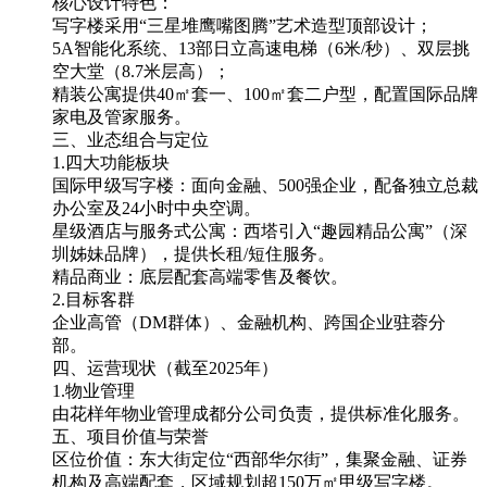
核心设计特色：
写字楼采用“三星堆鹰嘴图腾”艺术造型顶部设计；
5A智能化系统、13部日立高速电梯（6米/秒）、双层挑
空大堂（8.7米层高）；
精装公寓提供40㎡套一、100㎡套二户型，配置国际品牌
家电及管家服务。
三、业态组合与定位
1.四大功能板块
国际甲级写字楼：面向金融、500强企业，配备独立总裁
办公室及24小时中央空调。
星级酒店与服务式公寓：西塔引入“趣园精品公寓”（深
圳姊妹品牌），提供长租/短住服务。
精品商业：底层配套高端零售及餐饮。
2.目标客群
企业高管（DM群体）、金融机构、跨国企业驻蓉分
部。
四、运营现状（截至2025年）
1.物业管理
由花样年物业管理成都分公司负责，提供标准化服务。
五、项目价值与荣誉
区位价值：东大街定位“西部华尔街”，集聚金融、证券
机构及高端配套，区域规划超150万㎡甲级写字楼。