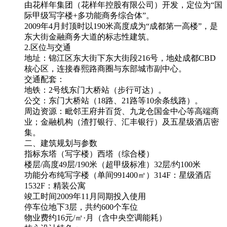
由花样年集团（花样年控股有限公司）开发，定位为“国
际甲级写字楼+多功能商务综合体”。
2009年4月封顶时以190米高度成为“成都第一高楼”，是
东大街金融商务大道的标志性建筑。
2.区位与交通
地址：锦江区东大街下东大街段216号，地处成都CBD
核心区，连接春熙路商圈与东部城市副中心。
交通配套：
地铁：2号线东门大桥站（步行可达）。
公交：东门大桥站（18路、21路等10余条线路）。
周边资源：毗邻王府井百货、九龙仓国金中心等高端商
业；金融机构（渣打银行、汇丰银行）及五星级酒店密
集。
二、建筑规划与参数
指标东塔（写字楼）西塔（综合楼）
楼层/高度49层/190米（超甲级标准）32层/约100米
功能分布纯写字楼（单间991400㎡）314F：星级酒店
1532F：精装公寓
竣工时间2009年11月同期投入使用
停车位地下3层，共约600个车位
物业费约16元/㎡·月（含中央空调能耗）